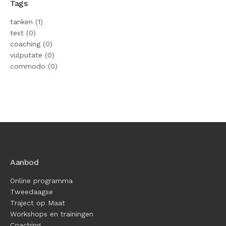
Tags
tanken (1)
test (0)
coaching (0)
vulputate (0)
commodo (0)
Aanbod
Online programma
Tweedaagse
Traject op Maat
Workshops en trainingen
Coaching